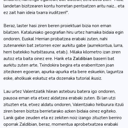
landetan bizitzearen kontu horretan pentsatzen aritu naiz... eta
ez zait hain ideia txarra iruditzen!".
Beraz, laster hasi ziren beren proiektuari bizia non eman
bilatzen. Kataluniako geografian hiru urtez hamaika bidaia egin
ondoren, Euskal Herrian probatzea erabaki zuten, nahi
zutenarekin bat zetorren ezer aurkitu gabe (aurrekontua, lurra,
herri batekiko hurbiltasuna, etab.). Milaka kilometro izan ziren
autoz eta baita oinez ere. Harik eta
Zaldibian
baserri bat
aurkitu zuten arte, Txindokira begira eta eraberritzen joan
zitezkeen egoeran, apurka-apurka eta bere eskuekin, laguntza
eske, aholkuak eskatuz eta dozenaka tutorial ikusiz.
Lau urtez Valentziatik hilean asteburu batera igo ondoren,
pausoa eman eta etxez aldatzea erabaki zuten. Bi lan utzi
zituzten eta, etxez aldatu ondoren, Valentziako hiriburura itzuli
ziren beren bizitza berrietarako azken bidaia oinez egiteko.
Lanik gabe zeuden eta ez zekiten noiz izango zituzten berriro
oporrak Zaldibian, beraz, momentua aprobetxatzea erabaki