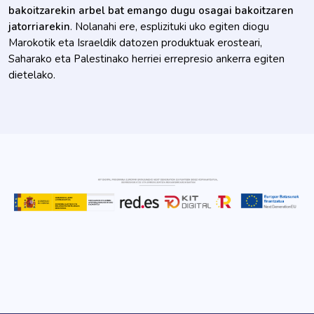
bakoitzarekin arbel bat emango dugu osagai bakoitzaren
jatorriarekin
. Nolanahi ere, esplizituki uko egiten diogu
Marokotik eta Israeldik datozen produktuak erosteari,
Saharako eta Palestinako herriei errepresio ankerra egiten
dietelako.