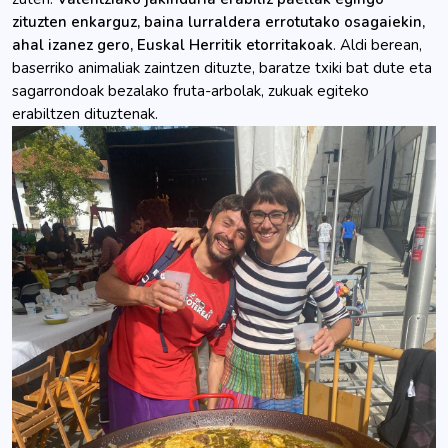
zituzten enkarguz, baina lurraldera errotutako osagaiekin,
ahal izanez gero, Euskal Herritik etorritakoak
. Aldi berean,
baserriko animaliak zaintzen dituzte, baratze txiki bat dute eta
sagarrondoak bezalako fruta-arbolak, zukuak egiteko
erabiltzen dituztenak.