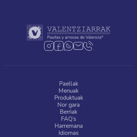
Paellak
Menuak
Produktuak
Nor gara
Berriak
FAQ’s
Harremana
Idiomas