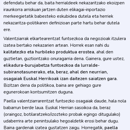
defendatu behar da, baita herrialdeek nekazaritzako ekoizpen
iraunkorra arriskuan jartzen duten elikagai-inportazio
merkeegietatik babesteko eskubidea dutela eta herriek
nekazaritza-politikaren definizioan parte hartu behar dutela
ere.
Valentziarrak elkartearentzat funtsezkoa da negozioak itzulera
izatea bertako nekazarien artean. Horrek esan nahi du
kalitatezko eta hurbileko produktua erostea
, ahal den
guztietan, guztiontzako onuragarria dena. Gainera, gure ustez,
elikadura-burujabetza funtsezkoa da lurralde-
subiranotasunerako, eta, beraz, ahal den neurrian,
osagaiak Euskal Herrikoak izan daitezen saiatzen gara
.
Bizitzan dena da politikoa, baina are gehiago gure
egunerokoan kontsumitzen duguna.
Paella valentziarrarentzat funtsezko osagaiak daude, hala nola
babarrun berde laua. Euskal Herrian sasoikoa da, beraz
(oraingoz, botilaratzeko/izozteko probak egingo ditugulako)
udaberrira arte penintsulako hegoaldetik erosi behar dugu.
Baina gardenak izatea gustatzen zaigu. Horregatik,
paella