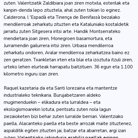
zuten. Valentziatik Zaldibiara joan ziren motxila, esterilak eta
kanpin-denda lepo zituztela, ahal zuten tokian lo eginez.
Calderona, l 'Espadà eta Tinença de Benifassà bezalako
mendilerroak zeharkatu zituzten eta Kataluniako kostaldetik
jarraitu zuten Sitgesera iritsi arte. Handik Montserrateko
mendietara joan ziren, Monegroen basamortura, eta
Jurramendin gailurrera iritsi ziren. Urbasa mendilerroa
zeharkatu ondoren, Aralar mendilerroa zeharkatzea baino ez
zen geratzen. Txankletan irten eta blai eta izoztuta itzuli ziren,
urteko lehen elurteak harrapatu baitzituen. 36 egun eta 1.100
kilometro inguru izan ziren.
Raquel kazetaria da eta Santi lorezaina eta mantentze
industrialeko teknikaria. Burujabetzaren aldeko
mugimenduekin – elikadura eta lurraldea – eta
ekologismoarekin lotuta, pentsatu zuten nola lagun
ziezaioketen bizi behar zuten lurralde berriari. Valentziako
paella, Alacanteko paella eta beste arrozak maite zituztenez,
aspalditik egiten zituzten jai, batzar eta abarretan, argi izan
zuten:
Valentziako jakinduria erabiliz paellak egingo