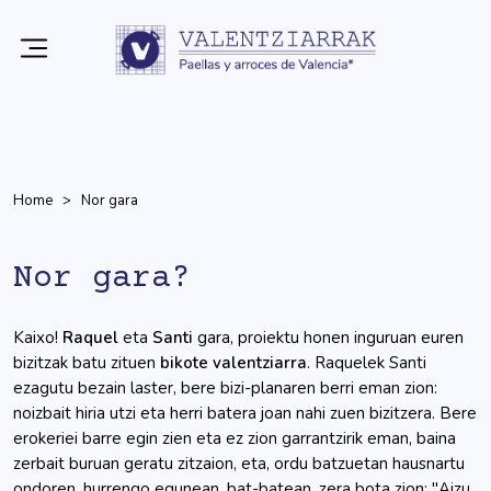
Home
Nor gara
Nor gara?
Kaixo!
Raquel
eta
Santi
gara, proiektu honen inguruan euren
bizitzak batu zituen
bikote valentziarra
. Raquelek Santi
ezagutu bezain laster, bere bizi-planaren berri eman zion:
noizbait hiria utzi eta herri batera joan nahi zuen bizitzera. Bere
erokeriei barre egin zien eta ez zion garrantzirik eman, baina
zerbait buruan geratu zitzaion, eta, ordu batzuetan hausnartu
ondoren, hurrengo egunean, bat-batean, zera bota zion: "Aizu,