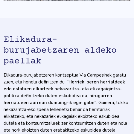
Elikadura-
burujabetzaren aldeko
paellak
Elikadura-burujabetzaren kontzeptua
Via Campesinak garatu
zuen
, eta honela definitzen du:
"Herriek, beren herrialdeek
edo estatuen elkarteek nekazaritza- eta elikagaigintza-
politika definitzeko duten eskubidea da, hirugarren
herrialdeen aurrean dumping-ik egin gabe".
Gainera, tokiko
nekazaritza-ekoizpena lehenetsi behar da herritarrak
elikatzeko, eta nekazariek elikagaiak ekoizteko eskubidea
dutela eta kontsumitzaileek zer kontsumitzen duten eta nola
eta nork ekoizten duten erabakitzeko eskubidea dutela