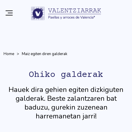
Home
Maiz egiten diren galderak
Ohiko galderak
Hauek dira gehien egiten dizkiguten
galderak. Beste zalantzaren bat
baduzu, gurekin zuzenean
harremanetan jarri!