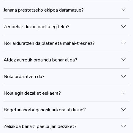
Janaria prestatzeko ekipoa daramazue?
Zer behar duzue paella egiteko?
Nor arduratzen da plater eta mahai-tresnez?
Aldez aurretik ordaindu behar al da?
Nola ordaintzen da?
Nola egin dezaket eskaera?
Begetariano/beganorik aukera al duzue?
Zeliakoa banaiz, paella jan dezaket?