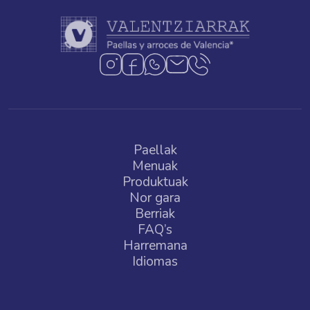
Paellak
Menuak
Produktuak
Nor gara
Berriak
FAQ’s
Harremana
Idiomas