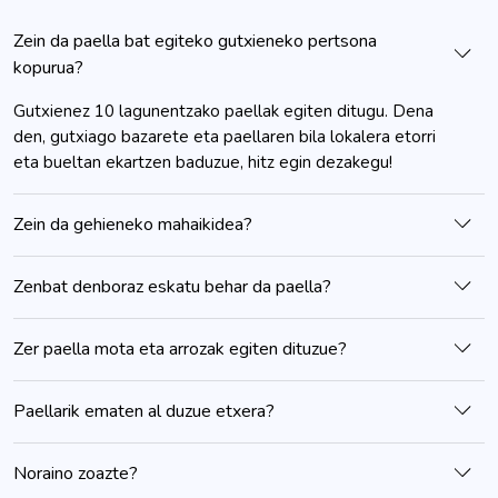
Zein da paella bat egiteko gutxieneko pertsona
kopurua?
Gutxienez 10 lagunentzako paellak egiten ditugu. Dena
den, gutxiago bazarete eta paellaren bila lokalera etorri
eta bueltan ekartzen baduzue, hitz egin dezakegu!
Zein da gehieneko mahaikidea?
Zenbat denboraz eskatu behar da paella?
Zer paella mota eta arrozak egiten dituzue?
Paellarik ematen al duzue etxera?
Noraino zoazte?