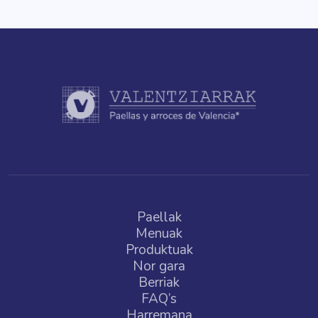
Paellak
Menuak
Produktuak
Nor gara
Berriak
FAQ’s
Harremana