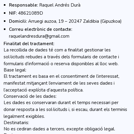
Responsable:
Raquel Andrés Durà
NIF:
48621089D
Domicili:
Arruegi auzoa, 19 – 20247 Zaldibia (Gipuzkoa)
Correu electrònic de contacte:
raquelandresdura@gmail.com
Finalitat del tractament:
La recollida de dades té com a finalitat gestionar les
sol·licituds rebudes a través dels formularis de contacte i
formularis d’informació o reserva disponibles al lloc web.
Base legal:
El tractament es basa en el consentiment de l’interessat,
manifestat mitjançant l’enviament de les seves dades i
l’acceptació explícita d’aquesta política.
Conservació de les dades:
Les dades es conservaran durant el temps necessari per
donar resposta a les sol·licituds i, si escau, durant els terminis
legalment exigibles.
Destinataris:
No es cediran dades a tercers, excepte obligació legal.