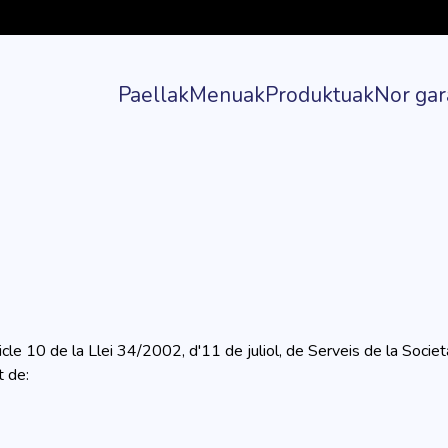
Paellak
Menuak
Produktuak
Nor gar
ticle 10 de la Llei 34/2002, d'11 de juliol, de Serveis de la Socie
t de: