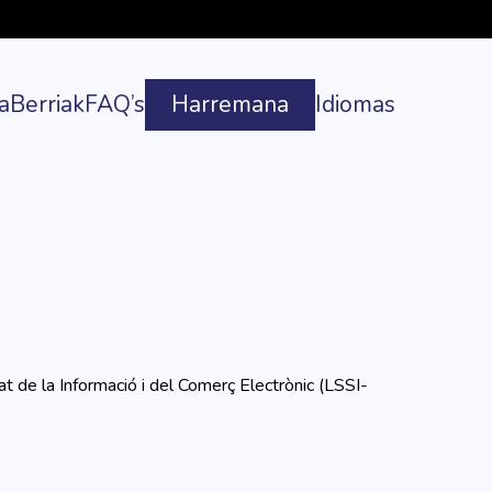
a
Berriak
FAQ’s
Harremana
Idiomas
tat de la Informació i del Comerç Electrònic (LSSI-