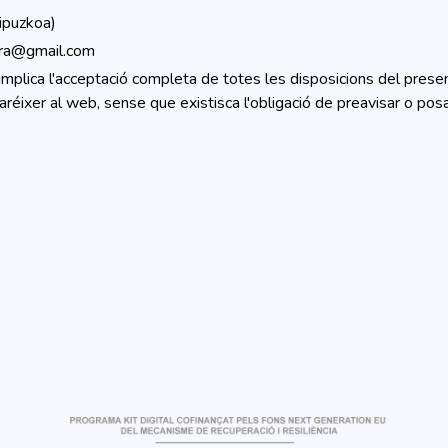
ipuzkoa)
ra@gmail.com
 implica l'acceptació completa de totes les disposicions del presen
réixer al web, sense que existisca l'obligació de preavisar o po