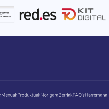
k
Menuak
Produktuak
Nor gara
Berriak
FAQ’s
Harremana